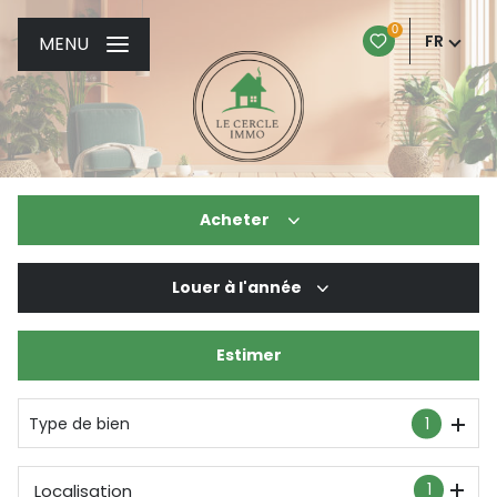
0
FR
MENU
Acheter
Louer
à l'année
De l'ancien
De l'immo pro
Estimer
à l'année
Type de bien
1
1
Localisation