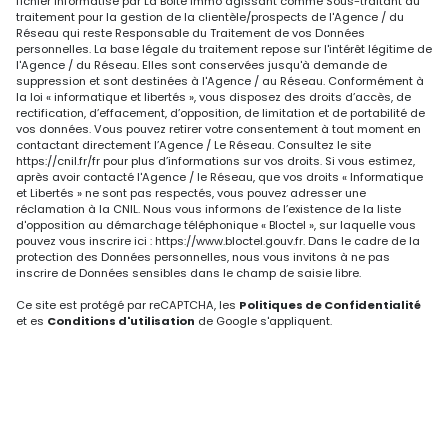
fichier informatisé par La Boite Immo agissant comme Sous-traitant du
traitement pour la gestion de la clientèle/prospects de l'Agence / du
Réseau qui reste Responsable du Traitement de vos Données
personnelles. La base légale du traitement repose sur l'intérêt légitime de
l'Agence / du Réseau. Elles sont conservées jusqu'à demande de
suppression et sont destinées à l'Agence / au Réseau. Conformément à
la loi « informatique et libertés », vous disposez des droits d’accès, de
rectification, d’effacement, d’opposition, de limitation et de portabilité de
vos données. Vous pouvez retirer votre consentement à tout moment en
contactant directement l’Agence / Le Réseau. Consultez le site
https://cnil.fr/fr
pour plus d’informations sur vos droits. Si vous estimez,
après avoir contacté l'Agence / le Réseau, que vos droits « Informatique
et Libertés » ne sont pas respectés, vous pouvez adresser une
réclamation à la CNIL. Nous vous informons de l’existence de la liste
d'opposition au démarchage téléphonique « Bloctel », sur laquelle vous
pouvez vous inscrire ici :
https://www.bloctel.gouv.fr
. Dans le cadre de la
protection des Données personnelles, nous vous invitons à ne pas
inscrire de Données sensibles dans le champ de saisie libre.
Ce site est protégé par reCAPTCHA, les
Politiques de Confidentialité
et es
Conditions d'utilisation
de Google s'appliquent.