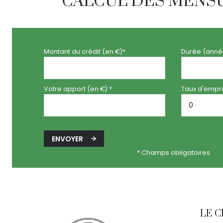
CALCUL DES MENS
Montant du crédit (en €)*
Durée (anné
Votre apport (en €) *
Taux d'empru
ENVOYER
* Champs obligatoires
LE 