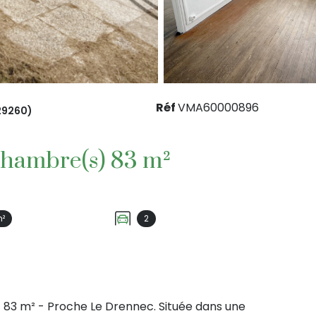
Réf
VMA60000896
29260)
Maison 5 pièce(s) 3 chambre(s) 83 m²
m²
2
 83 m² - Proche Le Drennec. Située dans une