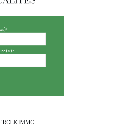
UALITÉS
es)*
nt (%) *
CERCLE IMMO