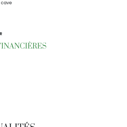
cave
R
FINANCIÈRES