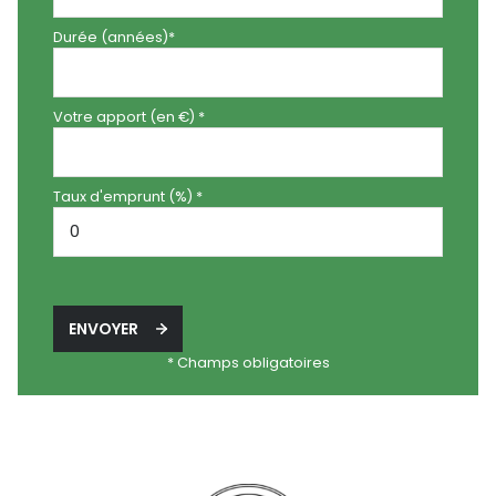
Durée (années)*
Votre apport (en €) *
Taux d'emprunt (%) *
ENVOYER
* Champs obligatoires