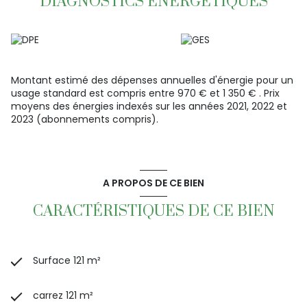
DIAGNOSTICS ÉNERGETIQUES
- Pompe à chaleur récente
- Poêle à granules
- Fenêtres et baie coulissante en PVC avec volets
motorisés
- Stationnement aisé sur cour bitumée
- Extérieur aménagé et soigné
Montant estimé des dépenses annuelles d'énergie pour un
Pour les informations et visites, n'hésitez pas à contacter
usage standard est compris entre 970 € et 1 350 € . Prix
Vincent BERGOT au O6 49 26 71 21
moyens des énergies indexés sur les années 2021, 2022 et
LE CERCLE IMMO
2023 (abonnements compris).
11 Square Pierre Corneille 29 860 PLABENNEC 02 98 42 44 06
Votre partenaire immobilier de référence, disponible pour
une estimation, mise en vente et mise en location de
votre bien immobilier.
A PROPOS DE CE BIEN
CARACTÉRISTIQUES DE CE BIEN
Surface 121 m²
carrez 121 m²