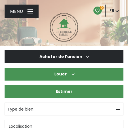
0
FR
MENU
Acheter
de l'ancien
Louer
De l'ancien
De l'immo pro
Estimer
à l'année
Type de bien