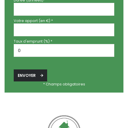
Durée (années)*
Votre apport (en €) *
Taux d'emprunt (%) *
ENVOYER
* Champs obligatoires