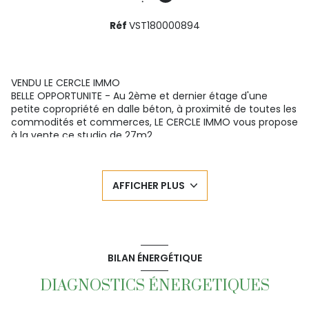
Réf
VST180000894
+1
VENDU LE CERCLE IMMO
BELLE OPPORTUNITE - Au 2ème et dernier étage d'une
petite copropriété en dalle béton, à proximité de toutes les
commodités et commerces, LE CERCLE IMMO vous propose
à la vente ce studio de 27m2
Il se compose d'une belle cuisine aménagée et équipée
ouverte sur une pièce à vivre agréable comprenant un lit
et des rangements, ainsi qu'une salle d'eau rénovée avec
AFFICHER PLUS
WC.
Aucuns travaux à prévoir
Quartier calme, stationnement facile
Pour toute demande de renseignements, n'hésitez pas a
contacter Monsieur LE CLEZIO au O6 52 73 00 52 agent
commercial
BILAN ÉNERGÉTIQUE
LE CERCLE IMMO
72 bis rue de la porte 29 200 BREST
DIAGNOSTICS ÉNERGETIQUES
7 rue du Penquer PLABENNEC
Votre partenaire immobilier de référence