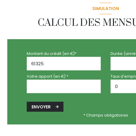
SIMULATION
CALCUL DES MENS
Montant du crédit (en €)*
Durée (anné
Votre apport (en €) *
Taux d'empru
ENVOYER
* Champs obligatoires