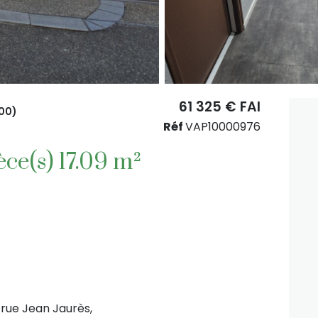
61 325 € FAI
00)
Réf
VAP10000976
Appartement 1 pièce(s) 17.09 m²
rue Jean Jaurès,