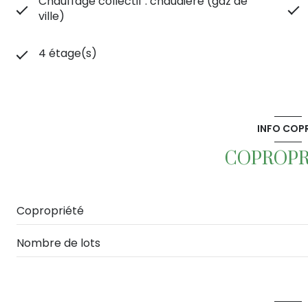
Chauffage collectif : chaudière (gaz de
ville)
4 étage(s)
INFO COP
COPROPR
Copropriété
Nombre de lots