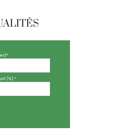
UALITÉS
es)*
nt (%) *