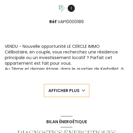
1
Réf
VAP10000189
VENDU - Nouvelle opportunité LE CERCLE IMMO
Célibataire, en couple, vous recherchez une résidence
principale ou un investissement locatif ? Parfait cet
appartement est fait pour vous.
Au 2ème et dernier étage, dans le quartier de Kerhallet, à
proximité des commerces, transports en commun,
universités, cet appartement de 76 m² exposé sud se
compose d'une entrée, double salon/séjour, cuisine
AFFICHER PLUS
séparée, 2 chambres, salle d'eau avec loggia, WC,
rangements, cave.
Des travaux de rafraichissement sont à prévoir.
Ne manquez pas cette opportunité en contactant Vincent
BERGOT au 06 49 26 71 21
LE CERCLE IMMO
BILAN ÉNERGÉTIQUE
72 bis rue de la porte
29 200 BREST