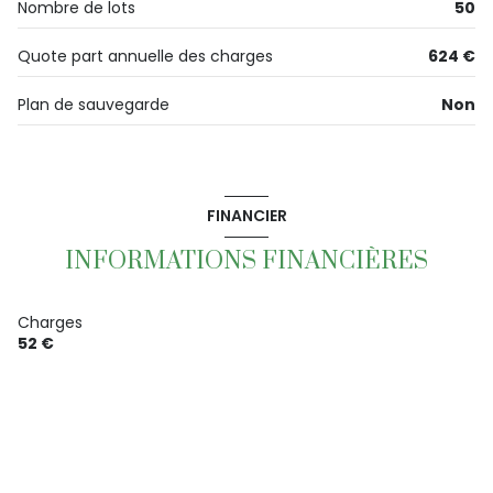
Nombre de lots
50
vue DEGAGEE
Quote part annuelle des charges
624 €
Plan de sauvegarde
Non
cave
quartier Bellevue Centre, Kergoat Est, Kergoat
Ouest, Kerhallet
FINANCIER
INFORMATIONS FINANCIÈRES
Charges
52 €