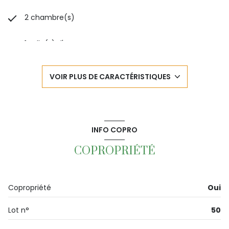
2 chambre(s)
1 salle(s) d'eau
construit en 1970
VOIR PLUS DE CARACTÉRISTIQUES
cuisine séparée (semi-équipée)
Chauffage individuel : autre (autre)
INFO COPRO
exposition Sud
COPROPRIÉTÉ
2 niveau(x)
Copropriété
Oui
2ème étage
Lot n°
50
2 étage(s)