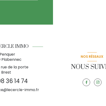
CERCLE IMMO
 Penquer
NOS RÉSEAUX
0
Plabennec
NOUS SUIV
 rue de la porte
 Brest
98 36 14 74
e@lecercle-immo.fr