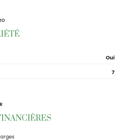
RO
IÉTÉ
Oui
7
R
FINANCIÈRES
arges