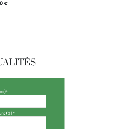
0 €
UALITÉS
es)*
nt (%) *