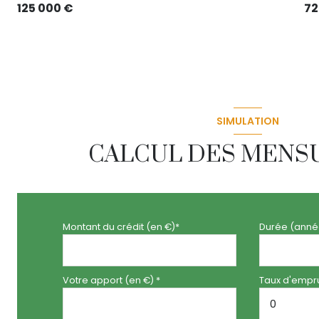
125 000 €
72
SIMULATION
CALCUL DES MENS
Montant du crédit (en €)*
Durée (anné
Votre apport (en €) *
Taux d'empru